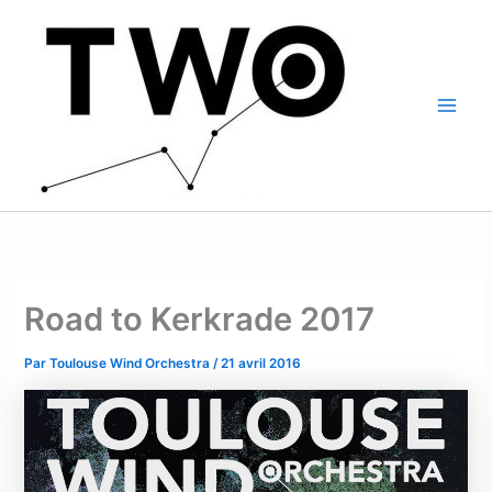
Aller
Main
au
Men
contenu
Road to Kerkrade 2017
Par
Toulouse Wind Orchestra
/
21 avril 2016