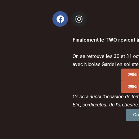
F
I
a
n
c
s
e
t
Finalement le TWO revient à
b
a
o
g
On se retrouve les 30 et 31 oc
o
r
avec Nicolas Gardel en soliste
k
a
Bi
m
Bi
Ce sera aussi l’occasion de tém
Elie, co-directeur de l’orchestre,
Ca