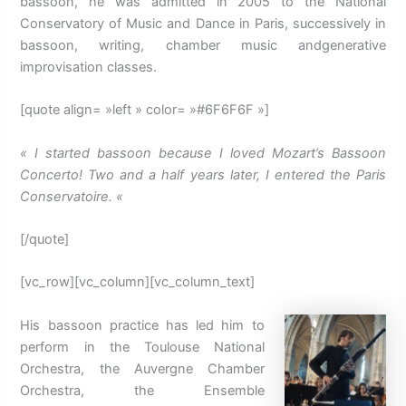
bassoon, he was admitted in 2005 to the National
Conservatory of Music and Dance in Paris, successively in
bassoon, writing, chamber music andgenerative
improvisation classes.
[quote align= »left » color= »#6F6F6F »]
« I started bassoon because I loved Mozart’s Bassoon
Concerto!
Two and a half years later, I entered the Paris
Conservatoire.
«
[/quote]
[vc_row][vc_column][vc_column_text]
His bassoon practice has led him to
perform in the Toulouse National
Orchestra, the Auvergne Chamber
Orchestra, the Ensemble