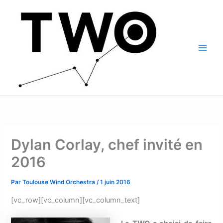
Aller
Main
au
Men
contenu
Dylan Corlay, chef invité en
2016
Par
Toulouse Wind Orchestra
/
1 juin 2016
[vc_row][vc_column][vc_column_text]