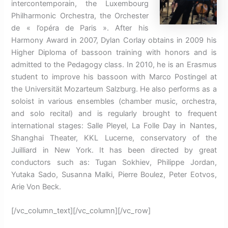
intercontemporain, the Luxembourg
Philharmonic Orchestra, the Orchester
de « l’opéra de Paris ». After his
Harmony Award in 2007, Dylan Corlay obtains in 2009 his
Higher Diploma of bassoon training with honors and is
admitted to the Pedagogy class. In 2010, he is an Erasmus
student to improve his bassoon with Marco Postingel at
the Universität Mozarteum Salzburg. He also performs as a
soloist in various ensembles (chamber music, orchestra,
and solo recital) and is regularly brought to frequent
international stages: Salle Pleyel, La Folle Day in Nantes,
Shanghai Theater, KKL Lucerne, conservatory of the
Juilliard in New York. It has been directed by great
conductors such as: Tugan Sokhiev, Philippe Jordan,
Yutaka Sado, Susanna Malki, Pierre Boulez, Peter Eotvos,
Arie Von Beck.
[/vc_column_text][/vc_column][/vc_row]