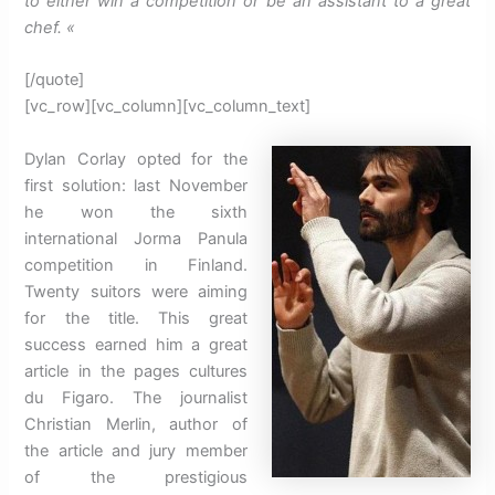
to either win a competition or be an assistant to a great
chef.
«
[/quote]
[vc_row][vc_column][vc_column_text]
Dylan Corlay opted for the
first solution: last November
he won the sixth
international Jorma Panula
competition in Finland.
Twenty suitors were aiming
for the title.
This great
success earned him a great
article in the pages cultures
du Figaro.
The journalist
Christian Merlin, author of
the article and jury member
of the prestigious