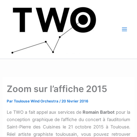
Aller
Main
au
Men
contenu
Zoom sur l’affiche 2015
Par
Toulouse Wind Orchestra
/
20 février 2016
Le TWO a fait appel aux services de
Romain Barbot
pour la
conception graphique de l’affiche du concert à l’auditorium
Saint-Pierre des Cuisines le 21 octobre 2015 à Toulouse.
Réel artiste graphiste toulousain, vous pouvez retrouver