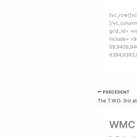
[vc_row][vc
[/vc_column
grid_id= »
include= »9
09,9408,94
9394,9393,
PRÉCÉDENT
WMC 