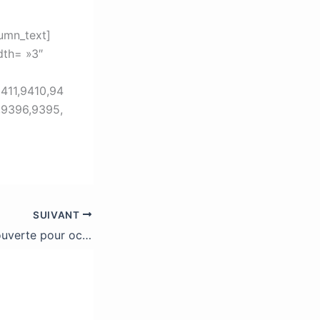
umn_text]
dth= »3″
411,9410,94
,9396,9395,
SUIVANT
La billetterie est ouverte pour octobre !