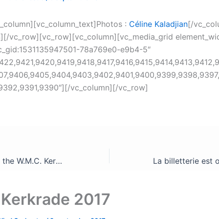
_column][vc_column_text]Photos :
Céline Kaladjian
[/vc_col
][/vc_row][vc_row][vc_column][vc_media_grid element_wi
vc_gid:1531135947501-78a769e0-e9b4-5″
422,9421,9420,9419,9418,9417,9416,9415,9414,9413,9412,9
07,9406,9405,9404,9403,9402,9401,9400,9399,9398,9397
9392,9391,9390″][/vc_column][/vc_row]
The T.W.O. 3rd at the W.M.C. Kerkrade
Kerkrade 2017