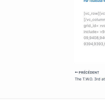
Par
Toulouse 
[vc_row][vc
[/vc_column
grid_id= »
include= »9
09,9408,94
9394,9393,
PRÉCÉDENT