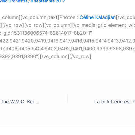
Wind Orchestra
/
9 septembre 2017
_column][vc_column_text]Photos :
Céline Kaladjian
[/vc_col
][/vc_row][vc_row][vc_column][vc_media_grid element_wi
vc_gid:1531136006574-62614017-8b20-1″
422,9421,9420,9419,9418,9417,9416,9415,9414,9413,9412,9
07,9406,9405,9404,9403,9402,9401,9400,9399,9398,9397
9392,9391,9390″][/vc_column][/vc_row]
The T.W.O. 3rd at the W.M.C. Kerkrade