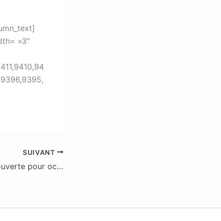
umn_text]
dth= »3″
411,9410,94
,9396,9395,
SUIVANT
La billetterie est ouverte pour octobre !