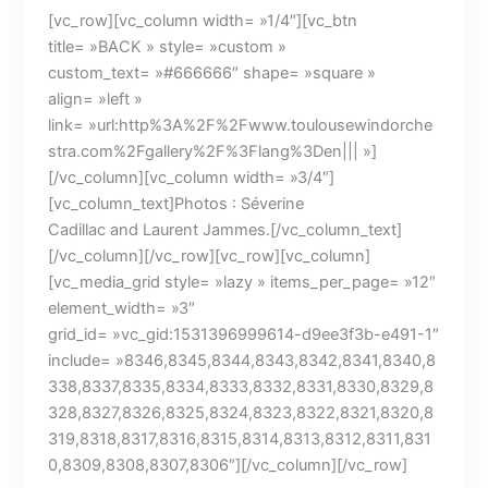
[vc_row][vc_column width= »1/4″][vc_btn
title= »BACK » style= »custom »
custom_text= »#666666″ shape= »square »
align= »left »
link= »url:http%3A%2F%2Fwww.toulousewindorche
stra.com%2Fgallery%2F%3Flang%3Den||| »]
[/vc_column][vc_column width= »3/4″]
[vc_column_text]Photos : Séverine
Cadillac and Laurent Jammes.[/vc_column_text]
[/vc_column][/vc_row][vc_row][vc_column]
[vc_media_grid style= »lazy » items_per_page= »12″
element_width= »3″
grid_id= »vc_gid:1531396999614-d9ee3f3b-e491-1″
include= »8346,8345,8344,8343,8342,8341,8340,8
338,8337,8335,8334,8333,8332,8331,8330,8329,8
328,8327,8326,8325,8324,8323,8322,8321,8320,8
319,8318,8317,8316,8315,8314,8313,8312,8311,831
0,8309,8308,8307,8306″][/vc_column][/vc_row]