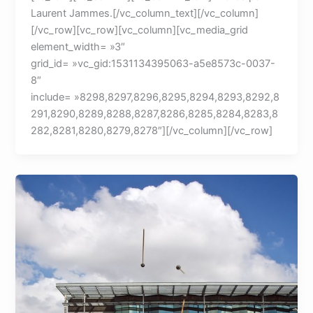
Laurent Jammes.[/vc_column_text][/vc_column]
[/vc_row][vc_row][vc_column][vc_media_grid
element_width= »3″
grid_id= »vc_gid:1531134395063-a5e8573c-0037-
8″
include= »8298,8297,8296,8295,8294,8293,8292,8
291,8290,8289,8288,8287,8286,8285,8284,8283,8
282,8281,8280,8279,8278″][/vc_column][/vc_row]