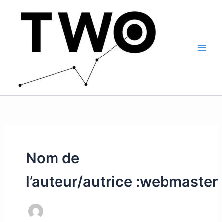
Aller
Main
au
Men
contenu
Nom de
l’auteur/autrice :webmaster