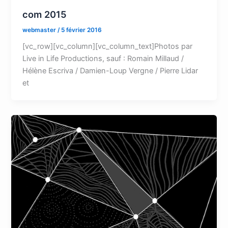
com 2015
webmaster
/
5 février 2016
[vc_row][vc_column][vc_column_text]Photos par
Live in Life Productions, sauf : Romain Millaud /
Hélène Escriva / Damien-Loup Vergne / Pierre Lidar
et