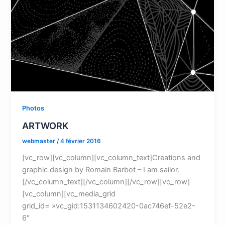
Photos
ARTWORK
webmaster
/
4 février 2016
[vc_row][vc_column][vc_column_text]Creations and
graphic design by Romain Barbot – I am sailor.
[/vc_column_text][/vc_column][/vc_row][vc_row]
[vc_column][vc_media_grid
grid_id= »vc_gid:1531134602420-0ac746ef-52e2-
6″