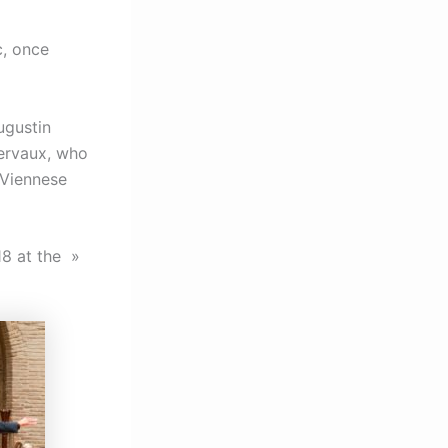
c, once
ugustin
Dervaux, who
 Viennese
18 at the »