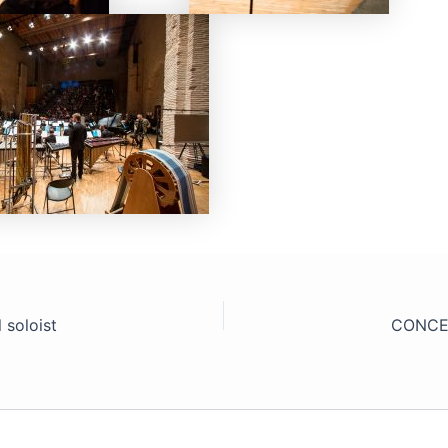
 soloist
CONCER