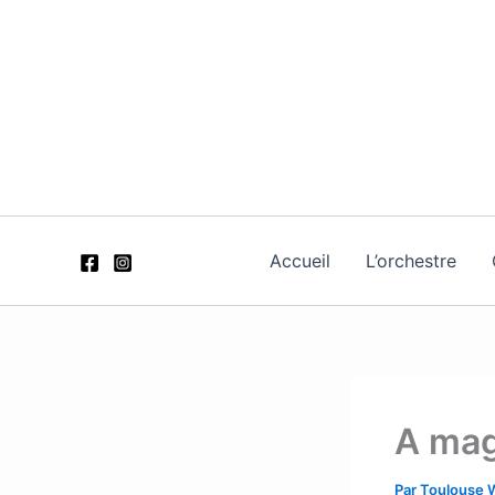
Aller
au
contenu
Accueil
L’orchestre
A mag
Par
Toulouse 