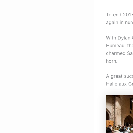
To end 2017
again in num
With Dylan 
Humeau, the
charmed Sai
horn.
A great suc
Halle aux Gr