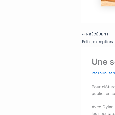
PRÉCÉDENT
Felix, exceptional
Une s
Par
Toulouse 
Pour clôtur
public, enc
Avec Dylan 
les spectate