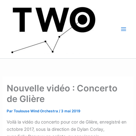
Aller
Main
au
Men
contenu
Nouvelle vidéo : Concerto
de Glière
Par
Toulouse Wind Orchestra
/
3 mai 2019
Voilà la vidéo du concerto pour cor de Glière, enregistré en
octobre 2017, sous la direction de Dylan Corlay,