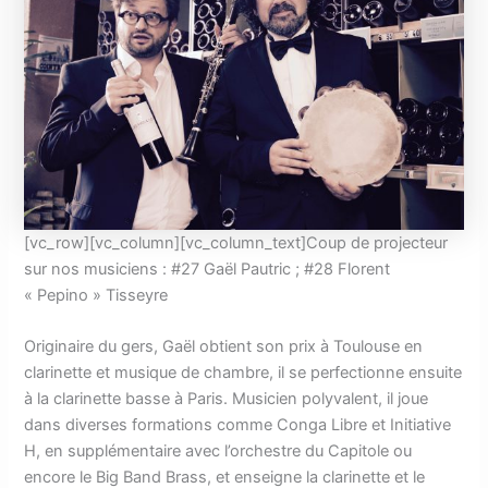
[vc_row][vc_column][vc_column_text]Coup de projecteur
sur nos musiciens : #27 Gaël Pautric ; #28 Florent
« Pepino » Tisseyre
Originaire du gers, Gaël obtient son prix à Toulouse en
clarinette et musique de chambre, il se perfectionne ensuite
à la clarinette basse à Paris. Musicien polyvalent, il joue
dans diverses formations comme Conga Libre et Initiative
H, en supplémentaire avec l’orchestre du Capitole ou
encore le Big Band Brass, et enseigne la clarinette et le