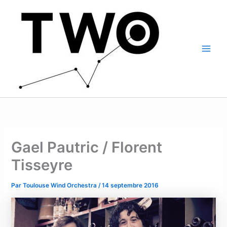
Aller
Main
au
Men
contenu
Gael Pautric / Florent
Tisseyre
Par
Toulouse Wind Orchestra
/
14 septembre 2016