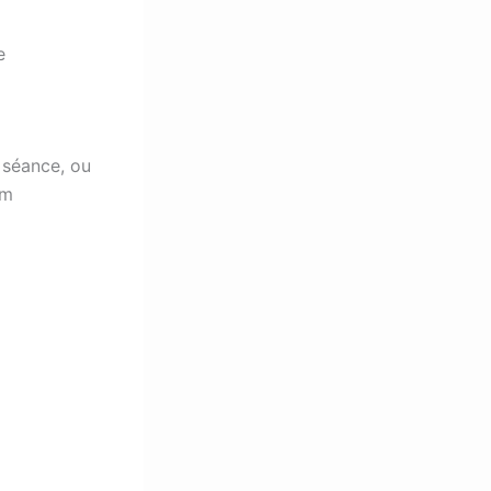
e
 séance, ou
om